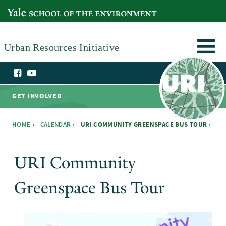
Skip to main content
YALE SCHOOL OF THE ENVIRONMENT
Urban Resources Initiative
GET INVOLVED
HOME
›
CALENDAR
›
URI COMMUNITY GREENSPACE BUS TOUR ›
You are here
URI Community
Greenspace Bus Tour